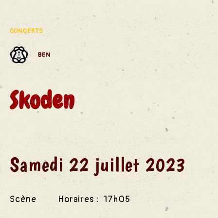
des
CONCERTS
BEN
S
Skoden
Samedi 22 juillet 2023
Scène Horaires : 17h05