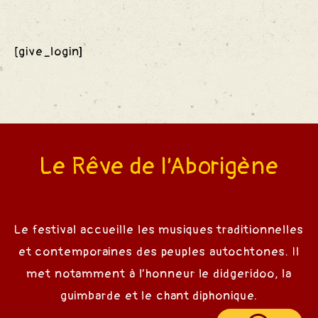
des
[give_login]
S
Le Rêve de l’Aborigène
Le festival accueille les musiques traditionnelles
et contemporaines des peuples autochtones. Il
met notamment à l’honneur le didgeridoo, la
guimbarde et le chant diphonique.