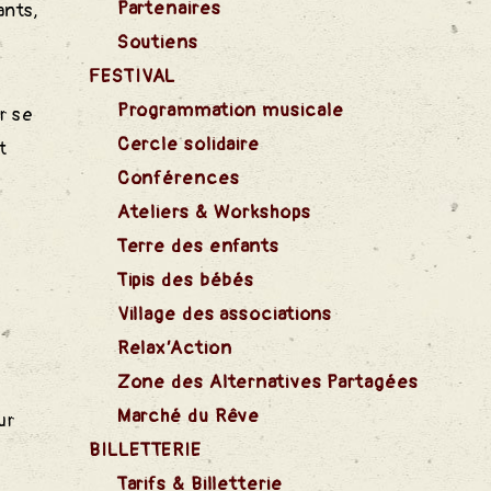
Partenaires
ants,
Soutiens
FESTIVAL
Programmation musicale
r se
Cercle solidaire
t
Conférences
Ateliers & Workshops
Terre des enfants
Tipis des bébés
Village des associations
Relax’Action
Zone des Alternatives Partagées
Marché du Rêve
ur
BILLETTERIE
Tarifs & Billetterie