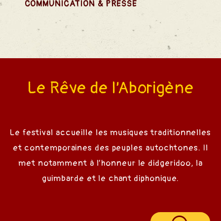
ns
COMMUNICATION & PRESSE
rtagées
Le Rêve de l’Aborigène
Vente
Le festival accueille les musiques traditionnelles
et contemporaines des peuples autochtones. Il
met notamment à l’honneur le didgeridoo, la
guimbarde et le chant diphonique.
ents