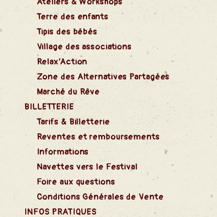
ns
Ateliers & Workshops
Terre des enfants
Tipis des bébés
Village des associations
rtagées
Relax’Action
Zone des Alternatives Partagées
Marché du Rêve
Vente
BILLETTERIE
Tarifs & Billetterie
Reventes et remboursements
Informations
Navettes vers le Festival
Foire aux questions
ents
Conditions Générales de Vente
INFOS PRATIQUES