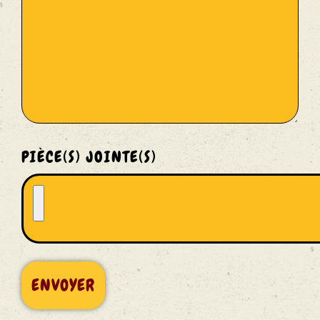
ns
rtagées
Vente
PIÈCE(S) JOINTE(S)
ents