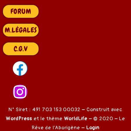
FORUM
M.LÉGALES
 Chant
C.G.V
e Rêve
 Alcool
N° Siret : 491 703 153 00032 – Construit avec
WordPress
et le thème
WorldLife
– © 2020 – Le
Rêve de l’Aborigène –
Login