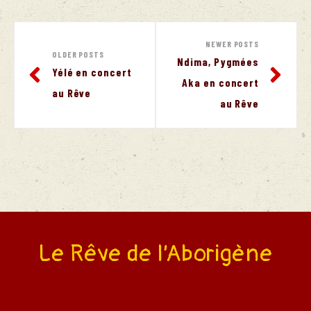
NEWER POSTS
OLDER POSTS
Ndima, Pygmées
Yélé en concert
Aka en concert
au Rêve
au Rêve
Le Rêve de l’Aborigène
nts