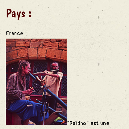
P
ays :
France
“Raïdho” est une