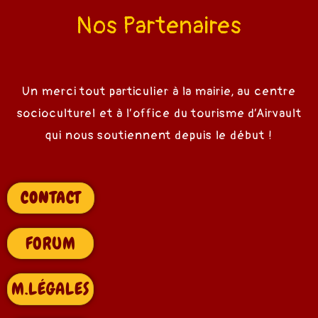
ns
Nos Partenaires
rtagées
Un merci tout particulier à la mairie, au centre
socioculturel et à l’office du tourisme d’Airvault
qui nous soutiennent depuis le début !
Vente
CONTACT
FORUM
ents
M.LÉGALES