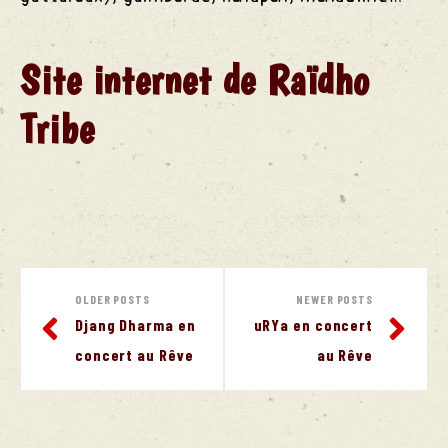
Site internet de Raïdho
 Chant
Tribe
e Rêve
OLDER POSTS
NEWER POSTS
Djang Dharma en
uRYa en concert
concert au Rêve
au Rêve
 Alcool