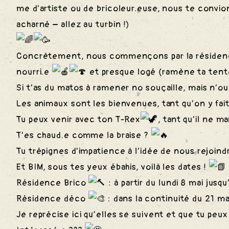
me d’artiste ou de bricoleur.euse, nous te convio
acharné – allez au turbin !)
Concrètement, nous commençons par la résiden
nourri.e
et presque logé (ramène ta tent
Si t’as du matos à ramener no souçaille, mais n’oub
Les animaux sont les bienvenues, tant qu’on y fai
Tu peux venir avec ton T-Rex
, tant qu’il ne 
T’es chaud.e comme la braise ?
Tu trépignes d’impatience à l’idée de nous rejoind
Et BIM, sous tes yeux ébahis, voilà les dates !
Résidence Brico
: à partir du lundi 8 mai jus
Résidence déco
: dans la continuité du 21 m
Je reprécise ici qu’elles se suivent et que tu peux