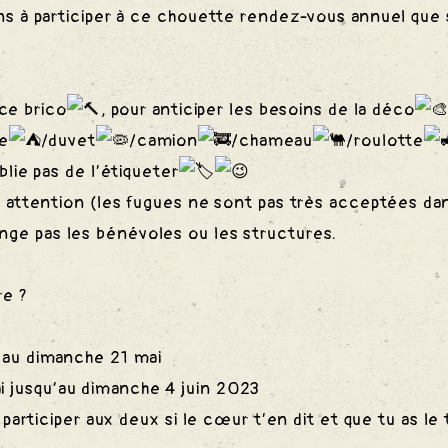
ns à participer à ce chouette rendez-vous annuel que 
ce brico
, pour anticiper les besoins de la déco
e
/duvet
/camion
/chameau
/roulotte
lie pas de l’étiqueter
t attention (les fugues ne sont pas très acceptées da
mange pas les bénévoles ou les structures.
re ?
qu’au dimanche 21 mai
ai jusqu’au dimanche 4 juin 2023
 participer aux deux si le cœur t’en dit et que tu as l