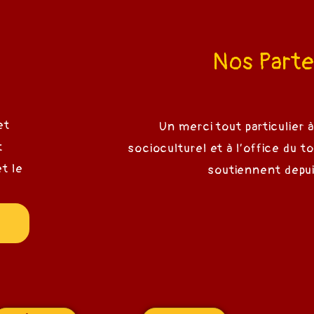
Nos Parte
et
Un merci tout particulier à
t
socioculturel et à l’office du t
t le
soutiennent depui