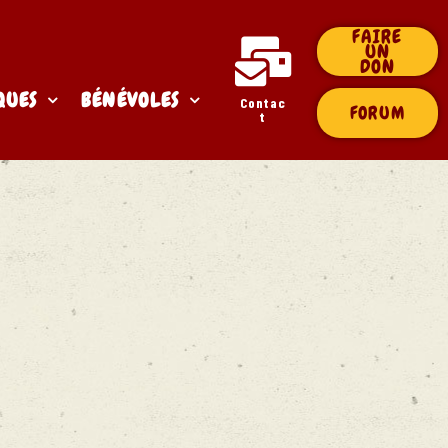
FAIRE
UN
DON
QUES
BÉNÉVOLES
Contac
FORUM
t